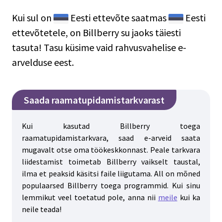
Kui sul on
Eesti
ettevõte saatmas
Eesti
ettevõtetele, on Billberry su jaoks täiesti
tasuta! Tasu küsime vaid rahvusvahelise e-
arvelduse eest.
Saada raamatupidamistarkvarast
Kui kasutad Billberry toega
raamatupidamistarkvara, saad e-arveid saata
mugavalt otse oma töökeskkonnast. Peale tarkvara
liidestamist toimetab Billberry vaikselt taustal,
ilma et peaksid käsitsi faile liigutama. All on mõned
populaarsed Billberry toega programmid. Kui sinu
lemmikut veel toetatud pole, anna nii
meile
kui ka
neile teada!