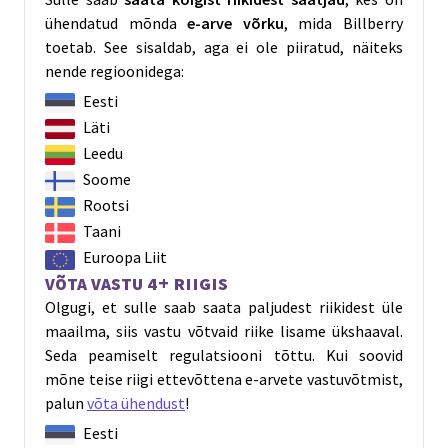
ühendatud mõnda
e-arve võrku
, mida Billberry
toetab. See sisaldab, aga ei ole piiratud, näiteks
nende regioonidega:
Eesti
Läti
Leedu
Soome
Rootsi
Taani
Euroopa Liit
Võta vastu 4+ riigis
Olgugi, et sulle saab saata paljudest riikidest üle
maailma, siis vastu võtvaid riike lisame ükshaaval.
Seda peamiselt regulatsiooni tõttu. Kui soovid
mõne teise riigi ettevõttena e-arvete vastuvõtmist,
palun
võta ühendust
!
Eesti