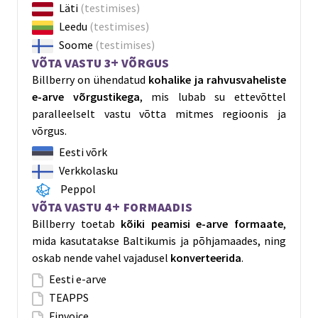
Läti
(testimises)
Leedu
(testimises)
Soome
(testimises)
Võta vastu 3+ võrgus
Billberry on ühendatud
kohalike ja rahvusvaheliste
e-arve võrgustikega
, mis lubab su ettevõttel
paralleelselt vastu võtta mitmes regioonis ja
võrgus.
Eesti võrk
Verkkolasku
Peppol
Võta vastu 4+ formaadis
Billberry toetab
kõiki peamisi e-arve formaate
,
mida kasutatakse Baltikumis ja põhjamaades, ning
oskab nende vahel vajadusel
konverteerida
.
Eesti e-arve
TEAPPS
Finvoice