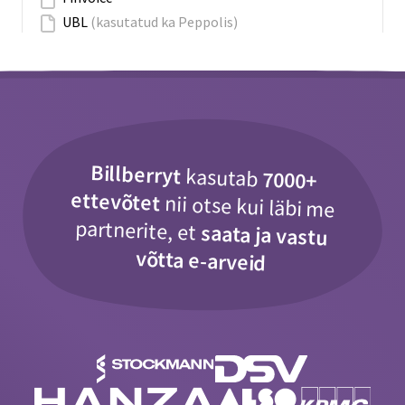
UBL
(kasutatud ka Peppolis)
Billberryt
kasutab
7000+
ettevõtet
nii otse kui läbi me
partnerite, et
saata ja vastu
võtta e-arveid