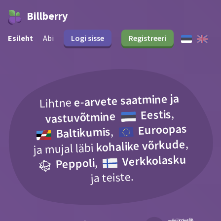
Billberry
Esileht
Abi
Logi sisse
Registreeri
e-arvete saatmine ja
Lihtne
,
Eestis
vastuvõtmine
Euroopas
,
Baltikumis
,
kohalike võrkude
ja mujal läbi
Verkkolasku
,
Peppoli
ja teiste.
mõni kohalik