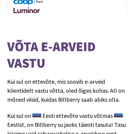
VÕTA E-ARVEID
VASTU
Kui sul on ettevõte, mis soovib e-arveid
klientidelt vastu võtta, oled õiges kohas. All on
mõned viisid, kuidas Billberry saab abiks olla.
Kui sul on
Eesti
ettevõte vastu võtmas
Eestist
, on Billberry su jaoks täiesti tasuta! Tasu
küsime vaid rahvusvahelise e-arvelduse eest.