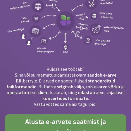
e-arve
sinu
operaator
rmtp-programm
mõni pank
Finvoice
B2C jaoks
sinu
e-pood
TEAPPS
mõni välismaine
sinu veebiäpp
võrk
UBL
mõni peppoli
kasutaja
sinu eri-
integratsioon
sina
Kuidas see töötab?
Sina või su raamatupidamistarkvara
saadab e-arve
Billberryle. E-arved on spetsiifilised
standarditud
failiformaadid
. Billberry
selgitab välja
, mis
e-arve võrku
ja
operaatorit
su
klient
kasutab, ning
edastab
arve, vajadusel
konvertides formaate
.
Vastu võttes sama asi tagurpidi.
Alusta e-arvete saatmist ja