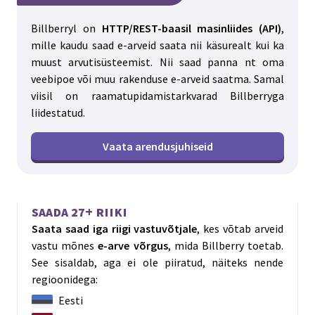
Billberryl on
HTTP/REST-baasil masinliides (API)
,
mille kaudu saad e-arveid saata nii käsurealt kui ka
muust arvutisüsteemist. Nii saad panna nt oma
veebipoe või muu rakenduse e-arveid saatma. Samal
viisil on raamatupidamistarkvarad Billberryga
liidestatud.
Vaata arendusjuhiseid
Saada 27+ riiki
Saata saad iga riigi vastuvõtjale
, kes võtab arveid
vastu mõnes
e-arve võrgus
, mida Billberry toetab.
See sisaldab, aga ei ole piiratud, näiteks nende
regioonidega:
Eesti