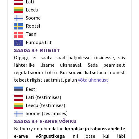
Läti
Leedu
Soome
Rootsi
Taani
Euroopa Liit
Saada 4+ riigist
Olgugi, et saata saad paljudesse riikidesse, siis
lähteriike lisame ükshaaval. Seda peamiselt
regulatsiooni tõttu. Kui soovid katsetada mõnest
teisest riigist saatmist, palun
võta ühendust
!
Eesti
Läti
(testimises)
Leedu
(testimises)
Soome
(testimises)
Saada 4+ e-arve võrku
Billberry on ühendatud
kohalike ja rahvusvaheliste
e-arve võrgustikega
nii otse kui läbi