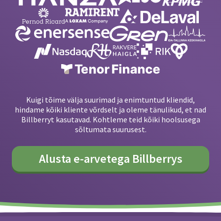
Kuigi tõime välja suurimad ja enimtuntud kliendid,
hindame kõiki kliente võrdselt ja oleme tänulikud, et nad
Billberryt kasutavad. Kohtleme teid kõiki hoolsusega
sõltumata suurusest.
Alusta e-arvetega Billberrys