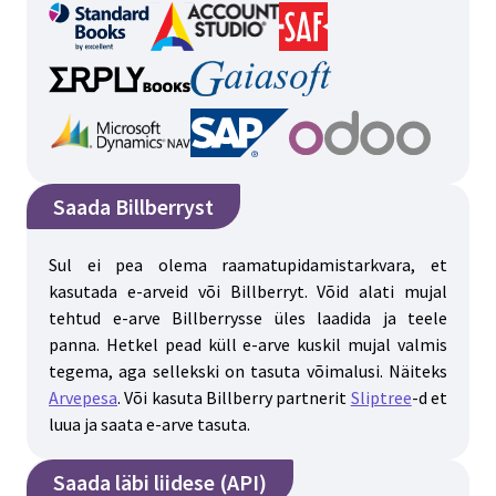
Saada Billberryst
Sul ei pea olema raamatupidamistarkvara, et
kasutada e-arveid või Billberryt. Võid alati mujal
tehtud e-arve Billberrysse üles laadida ja teele
panna. Hetkel pead küll e-arve kuskil mujal valmis
tegema, aga sellekski on tasuta võimalusi. Näiteks
Arvepesa
. Või kasuta Billberry partnerit
Sliptree
-d et
luua ja saata e-arve tasuta.
Saada läbi liidese (API)