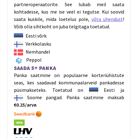
partneroperaatorite. See lubab meil saata
kohtadesse, kus me ise veel ei tegutse. Kui soovid
saata kuskile, mida loetelus pole,
võta ühendust
!
Võib olla sihtkoht on juba telgitaga toetatud.
Eesti võrk
Verkkolasku
Nemhandel
Peppol
Saada 5+ panka
Panka saatmine on populaarne korteriühistute
seas, kes saadavad kommunaalarveid pankadesse
püsimakseteks. Toetatud on
Eesti
ja
Soome
pangad. Panka saatmine maksab
€0.25/arve
.