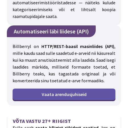
automatiseerimistööriistadesse — näiteks kulude
kategoriseerimiseks või et lihtsalt koopia
raamatupidajale saata.
Automatiseeri läbi liidese (API)
Billberryl on
HTTP/REST-baasil masinliides (API)
,
mille kaudu saad sulle saadetud e-arveid nii käsurealt
kui ka muust arvutisüsteemist alla laadida. Saad isegi
laadides märkida, milliseid formaate toetad, et
Billberry teaks, kas tagastada originaal ja või
konverteerida sinu toetatud e-arve formaadiks.
Vaata arendusjuhiseid
Võta vastu 27+ riigist
Sulle saab
saata kõigist riikidest saatjad
, kes on